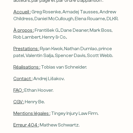
auteurs, par page et par ordre d’apparition :
Accueil :
Greg Rosenke
,
Amadej Tausses
,
Andrew
Childress
,
Daniel McCullough
,
Elena Rouame
,
DLKR
.
À propos :
František G.
,
Dane Deaner
,
Mark Boss
,
Rob Lambert
,
Henry & Co.
.
Prestations :
Ryan Kwok
,
Nathan Dumlao
,
prince
patel
,
Valentin Salja
,
Spencer Davis
,
Scott Webb
.
Réalisations :
Tobias van Schneider
.
Contact :
Andrej Lišakov
.
FAQ :
Ethan Hoover
.
CGV :
Henry Be
.
Mentions légales :
Tingey Injury Law Firm
.
Erreur 404 :
Mathew Schwartz
.